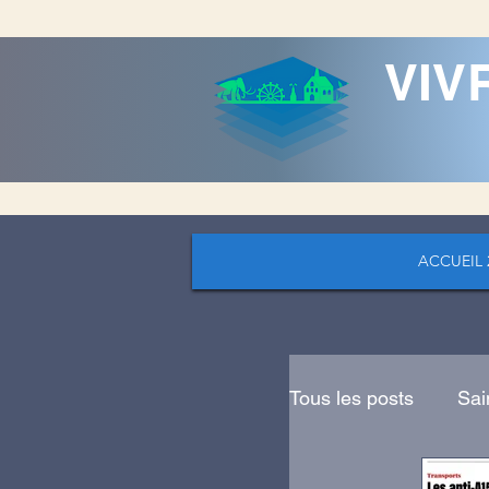
VIV
ACCUEIL 
Tous les posts
Sai
COVID 19
Lo