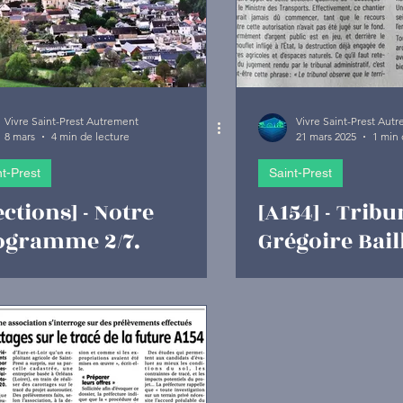
Vivre Saint-Prest Autrement
Vivre Saint-Prest Aut
8 mars
4 min de lecture
21 mars 2025
1 min 
nt-Prest
Saint-Prest
ections] - Notre
[A154] - Tribu
ogramme 2/7.
Grégoire Bail
banisme et
maire de Gasv
vironnement.
Oisème.