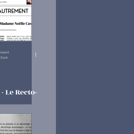
SÉCURITÉ
rement
cture
- Le Recto-
 2026 est