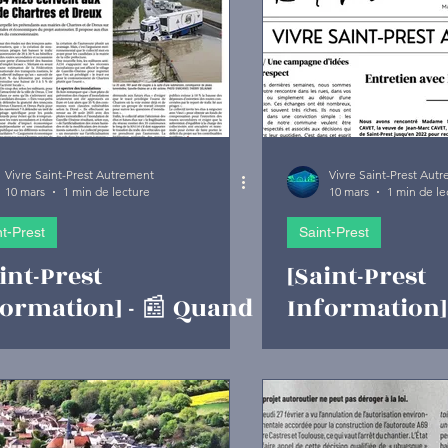
ements
Commerces
A154
AGRICULTEUR
OLIDARITÉ
BUDGET
Vivre Saint-Prest Autrement
Vivre Saint-Prest Aut
10 mars
1 min de lecture
10 mars
1 min de le
nt-Prest
Saint-Prest
int-Prest
[Saint-Prest
formation] - 📰 Quand
Information] 
presse locale rejoint
Verso de Mars
s préoccupations des
arrivé !
itants et le Recto-
so...