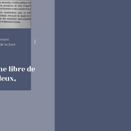
rement
de lecture
ne libre de
leux,
ille-