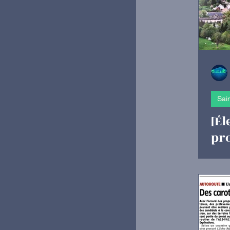
Sai
[Él
pr
Ur
en