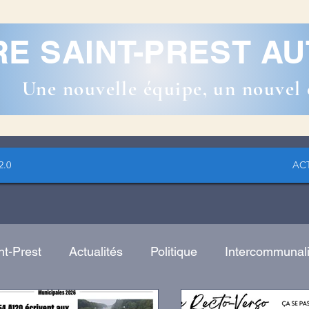
RE SAINT-PREST 
Une nouvelle équipe, un nouvel 
2.0
AC
nt-Prest
Actualités
Politique
Intercommunali
cales
Loisir
commemoration
Vie scolaire