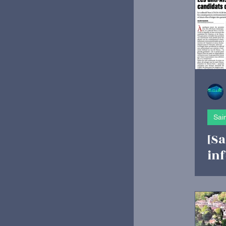
Animations/Évèn
CULTURE
S
Sai
[Sa
in
la 
le
hab
Ver