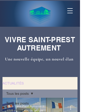
VIVRE SAINT-PREST
AUTREMENT
Une nouvelle équipe, un nouvel élan
ACTUALITÉS
Tous les posts
Tous les posts
Vivre Saint-Prest Autrement
Saint-Prest
13 mars
2 min de lecture