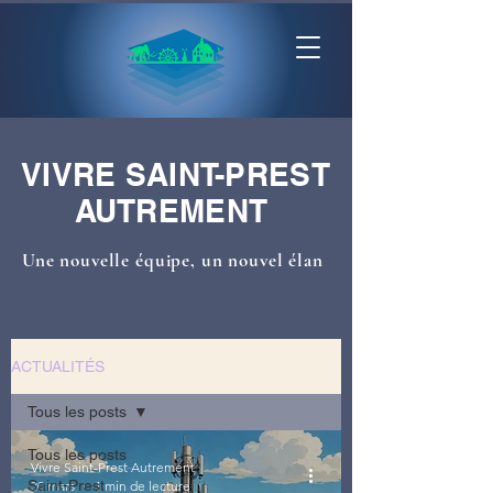
VIVRE SAINT-PREST
AUTREMENT
Une nouvelle équipe, un nouvel élan
ACTUALITÉS
Tous les posts
Tous les posts
Vivre Saint-Prest Autrement
Saint-Prest
30 mars
1 min de lecture