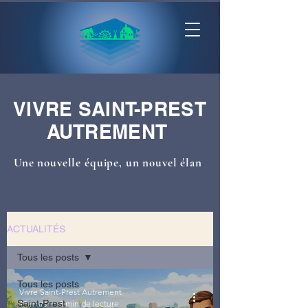
VIVRE SAINT-PREST
AUTREMENT
Une nouvelle équipe, un nouvel élan
ACTUALITÉS
Tous les posts
Tous les posts
Vivre Saint-Prest Autrement
Saint-Prest
12 mars
3 min de lecture