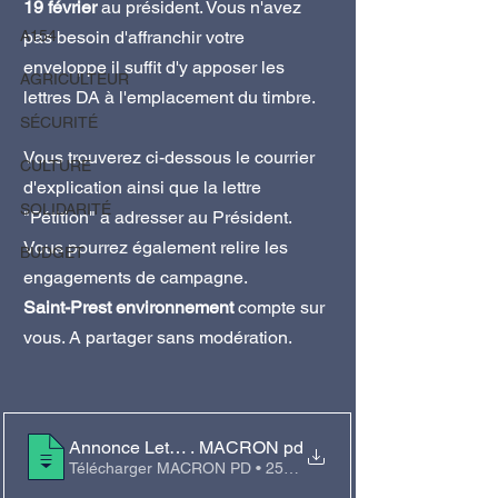
19 février
 au président. Vous n'avez 
A154
pas besoin d'affranchir votre 
enveloppe il suffit d'y apposer les 
AGRICULTEUR
lettres DA à l'emplacement du timbre.
SÉCURITÉ
Vous trouverez ci-dessous le courrier 
CULTURE
d'explication ainsi que la lettre 
SOLIDARITÉ
"Pétition" a adresser au Président. 
Vous pourrez également relire les 
BUDGET
engagements de campagne. 
Saint-Prest environnement
 compte sur 
vous. A partager sans modération.
Annonce Lettre pétition à E
. MACRON pd
Télécharger MACRON PD • 252KB