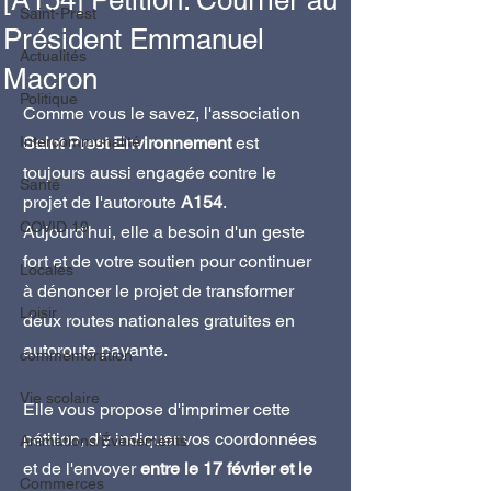
[A154] Pétition. Courrier au
Saint-Prest
Président Emmanuel
Actualités
Macron
Politique
Comme vous le savez, l'association 
Intercommunalité
Saint Prest Environnement
 est 
toujours aussi engagée contre le 
Santé
projet de l'autoroute 
A154
. 
COVID 19
Aujourd'hui, elle a besoin d'un geste 
fort et de votre soutien pour continuer 
Locales
à dénoncer le projet de transformer 
Loisir
deux routes nationales gratuites en 
autoroute payante. 
commemoration
Vie scolaire
Elle vous propose d'imprimer cette 
pétition, d'y indiquer vos coordonnées 
Animations/Évènements
et de l'envoyer 
entre le 17 février et le 
Commerces