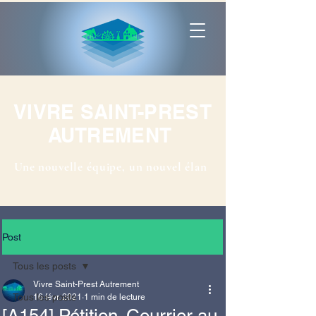
VIVRE SAINT-PREST
AUTREMENT
Une nouvelle équipe, un nouvel élan
Post
Tous les posts
Vivre Saint-Prest Autrement
Tous les posts
16 févr. 2021
1 min de lecture