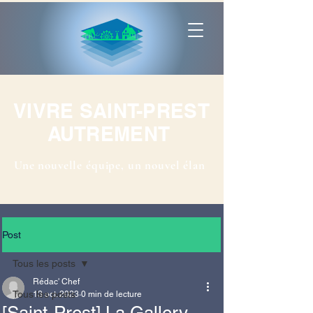
VIVRE SAINT-PREST
AUTREMENT
Une nouvelle équipe, un nouvel élan
Post
Tous les posts
Rédac' Chef
Tous les posts
13 oct. 2023
0 min de lecture