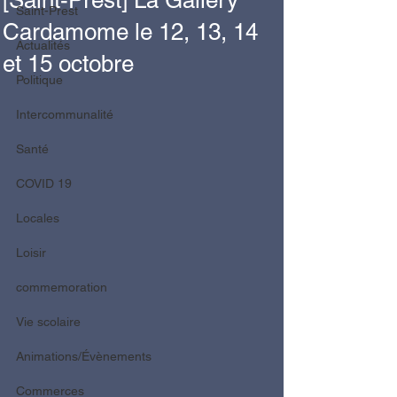
[Saint-Prest] La Gallery
Saint-Prest
Cardamome le 12, 13, 14
Actualités
et 15 octobre
Politique
Intercommunalité
Santé
COVID 19
Locales
Loisir
commemoration
Vie scolaire
Animations/Évènements
Commerces