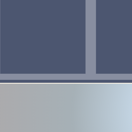
[Élections]
[Saint-Prest] - 📡 Antenne-