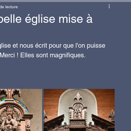
de lecture
olaire
Animations/Évènements
Commerces
belle église mise à
LTURE
SOLIDARITÉ
BUDGET
ise et nous écrit pour que l'on puisse 
 Merci ! Elles sont magnifiques.