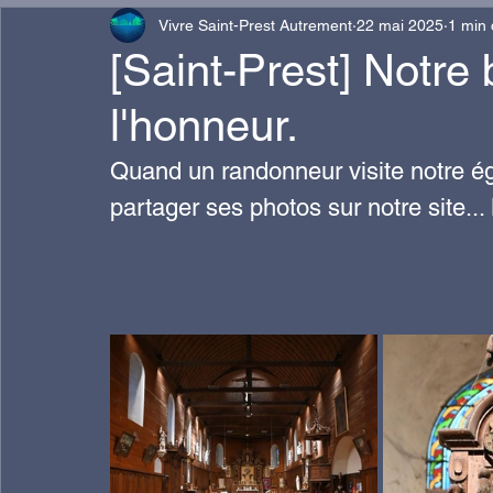
Vivre Saint-Prest Autrement
22 mai 2025
1 min 
Locales
Loisir
commemoration
Vie sc
[Saint-Prest] Notre 
l'honneur.
A154
AGRICULTEUR
SÉCURITÉ
CU
Quand un randonneur visite notre égl
partager ses photos sur notre site...