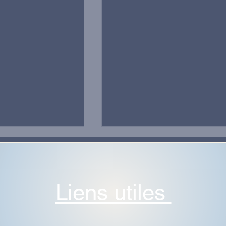
Liens utiles
 - Remerciements.
[Élections] - Notre progra