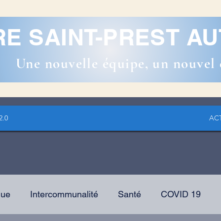
RE SAINT-PREST 
Une nouvelle équipe, un nouvel 
2.0
AC
que
Intercommunalité
Santé
COVID 19