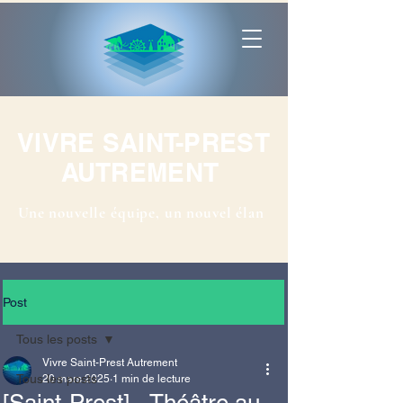
VIVRE SAINT-PREST
AUTREMENT
Une nouvelle équipe, un nouvel élan
Post
Tous les posts
Vivre Saint-Prest Autrement
Tous les posts
20 mars 2025
1 min de lecture