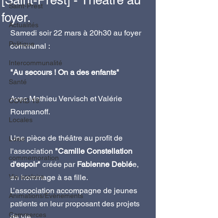
[Saint-Prest] - Théâtre au
Saint-Prest
foyer.
Actualités
Samedi soir 22 mars à 20h30 au foyer 
Politique
communal :
Intercommunalité
"Au secours ! On a des enfants"
Santé
Avec Mathieu Vervisch et Valérie 
COVID 19
Roumanoff.
Locales
Une pièce de théâtre au profit de 
Loisir
l'association 
"Camille Constellation 
commemoration
d'espoir" 
créée par 
Fabienne Debié
e, 
Vie scolaire
en hommage à sa fille. 
L’association accompagne de jeunes 
Animations/Évènements
patients en leur proposant des projets 
Commerces
de vie.